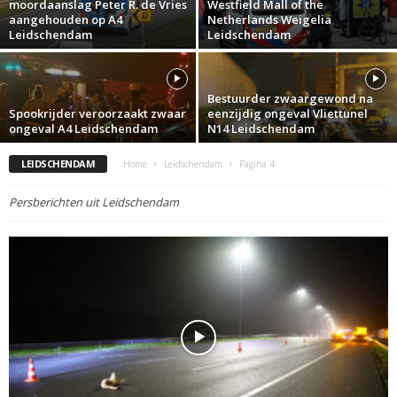
moordaanslag Peter R. de Vries
Westfield Mall of the
aangehouden op A4
Netherlands Weigelia
Leidschendam
Leidschendam
Bestuurder zwaargewond na
Spookrijder veroorzaakt zwaar
eenzijdig ongeval Vliettunel
ongeval A4 Leidschendam
N14 Leidschendam
LEIDSCHENDAM
Home
Leidschendam
Pagina 4
Persberichten uit Leidschendam