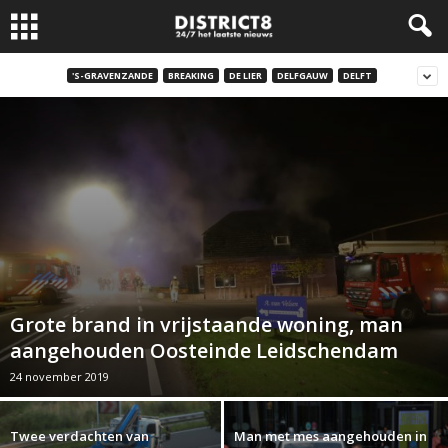
'S-GRAVENZANDE
BREAKING
DE LIER
DELFGAUW
DELFT
Grote brand in vrijstaande woning, man
aangehouden Oosteinde Leidschendam
24 november 2019
Twee verdachten van
Man met mes aangehouden in