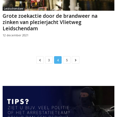
Leidschendam
Grote zoekactie door de brandweer na
zinken van plezierjacht Vlietweg
Leidschendam
12 december 2021
3
4
5