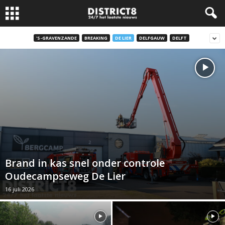
'S-GRAVENZANDE
BREAKING
DE LIER
DELFGAUW
DELFT
Brand in kas snel onder controle
Oudecampseweg De Lier
16 juli 2026