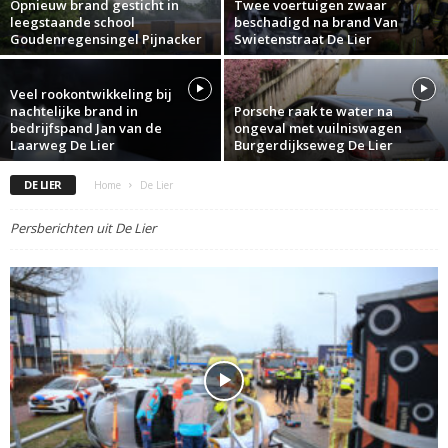
Opnieuw brand gesticht in
Twee voertuigen zwaar
leegstaande school
beschadigd na brand Van
Goudenregensingel Pijnacker
Swietenstraat De Lier
Veel rookontwikkeling bij
nachtelijke brand in
Porsche raak te water na
bedrijfspand Jan van de
ongeval met vuilniswagen
Laarweg De Lier
Burgerdijkseweg De Lier
DE LIER
Home
De Lier
Persberichten uit De Lier