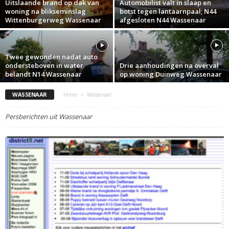
Uitslaande brand op dak van
Automobilist valt in slaap en
woning na blikseminslag
botst tegen lantaarnpaal; N44
Wittenburgerweg Wassenaar
afgesloten N44 Wassenaar
Twee gewonden nadat auto
ondersteboven in water
Drie aanhoudingen na overval
belandt N14 Wassenaar
op woning Duinweg Wassenaar
WASSENAAR
Home
Wassenaar
Persberichten uit Wassenaar