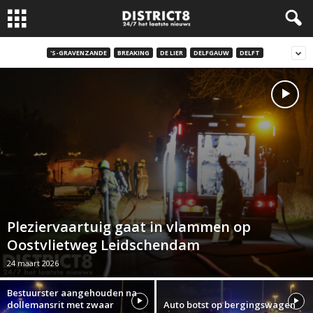
'S-GRAVENZANDE
BREAKING
DE LIER
DELFGAUW
DELFT
Pleziervaartuig gaat in vlammen op
Oostvlietweg Leidschendam
24 maart 2026
Bestuurster aangehouden na
dollemansrit met zwaar
Auto botst op bergingswagen