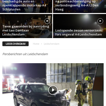
beschadigde auto en
na politieachtervolging op
openklappende motorkap A4
verbindingsweg A4–A12 Den
Schipluiden
Haag
Twee gewonden bij aanrijding
met taxi Damlaan
Loslopende zwaan veroorzaakt
Leidschendam
fors ongeval A4 Leidschendam
LEIDSCHENDAM
Home
Leidschendam
Persberichten uit Leidschendam