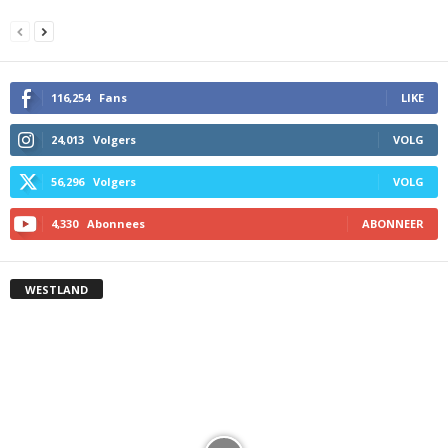
116,254
Fans
LIKE
24,013
Volgers
VOLG
56,296
Volgers
VOLG
4,330
Abonnees
ABONNEER
WESTLAND