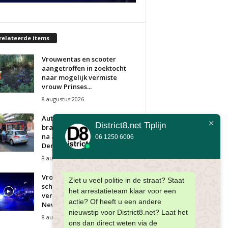
relateerde items
Vrouwentas en scooter
aangetroffen in zoektocht
naar mogelijk vermiste
vrouw Prinses...
8 augustus 2026
Automobilist door
District8.net Tiplijn
brandweer uit auto gehaald
na aanrijding Meppelweg
06 1250 6006
Den Haag
8 augustus 2026
Vrouw overleden bij
Ziet u veel politie in de straat? Staat
schietpartij in woning;
het arrestatieteam klaar voor een
verdachte aangehouden
actie? Of heeft u een andere
New Yorksingel Den...
nieuwstip voor District8.net? Laat het
8 augustus 2026
ons dan direct weten via de