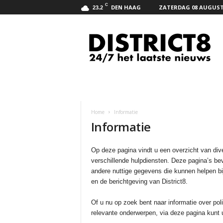
C
DEN HAAG
ZATERDAG 08 AUGUST
23.2
D
i
s
t
r
i
c
t
8
Home
Informatie
.
Informatie
n
e
t
Op deze pagina vindt u een overzicht van dive
verschillende hulpdiensten. Deze pagina’s bev
andere nuttige gegevens die kunnen helpen bij
en de berichtgeving van District8.
Of u nu op zoek bent naar informatie over pol
relevante onderwerpen, via deze pagina kunt 