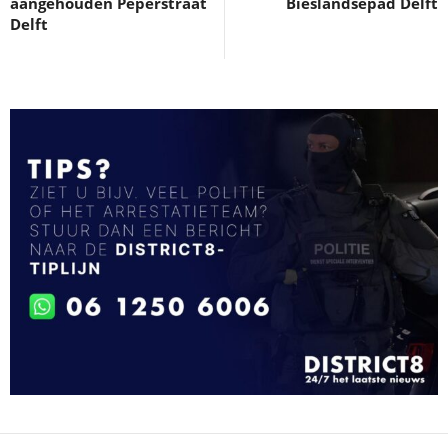
aangehouden Peperstraat
Bieslandsepad Delft
Delft