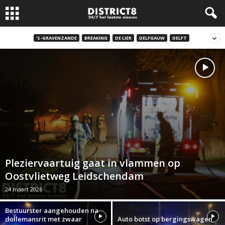
'S-GRAVENZANDE
BREAKING
DE LIER
DELFGAUW
DELFT
Pleziervaartuig gaat in vlammen op
Oostvlietweg Leidschendam
24 maart 2026
Bestuurster aangehouden na
dollemansrit met zwaar
Auto botst op bergingswagen