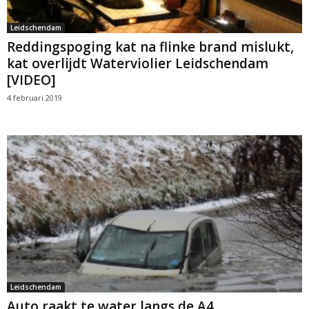
Leidschendam
Reddingspoging kat na flinke brand mislukt,
kat overlijdt Waterviolier Leidschendam
[VIDEO]
4 februari 2019
Leidschendam
Auto raakt te water langs de A4,