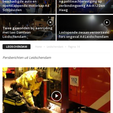
beschadigde auto en
na politieachtervolging op
openklappende motorkap A4
verbindingsweg A4–A12 Den
Schipluiden
Haag
Twee gewonden bij aanrijding
met taxi Damlaan
Loslopende zwaan veroorzaakt
Leidschendam
fors ongeval A4 Leidschendam
LEIDSCHENDAM
Home
Leidschendam
Pagina 14
Persberichten uit Leidschendam