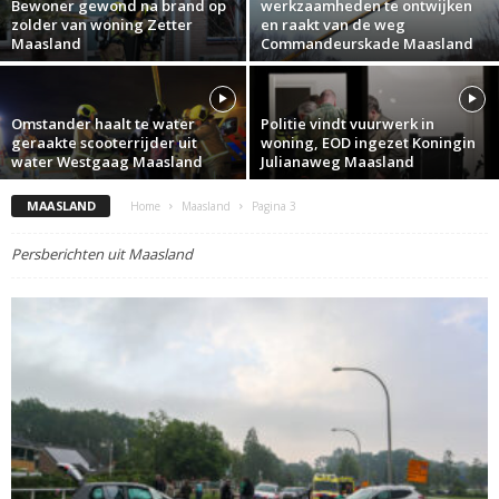
Bewoner gewond na brand op
werkzaamheden te ontwijken
zolder van woning Zetter
en raakt van de weg
Maasland
Commandeurskade Maasland
Omstander haalt te water
Politie vindt vuurwerk in
geraakte scooterrijder uit
woning, EOD ingezet Koningin
water Westgaag Maasland
Julianaweg Maasland
MAASLAND
Home
Maasland
Pagina 3
Persberichten uit Maasland