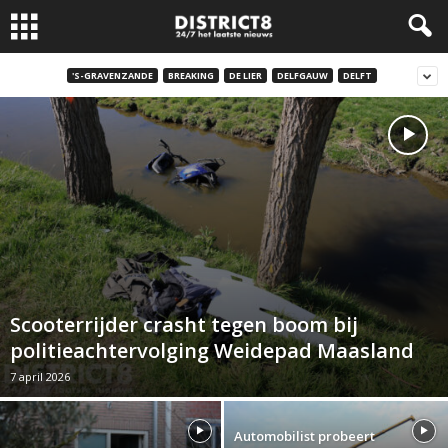
'S-GRAVENZANDE
BREAKING
DE LIER
DELFGAUW
DELFT
Scooterrijder crasht tegen boom bij
politieachtervolging Weidepad Maasland
7 april 2026
Automobilist probeert