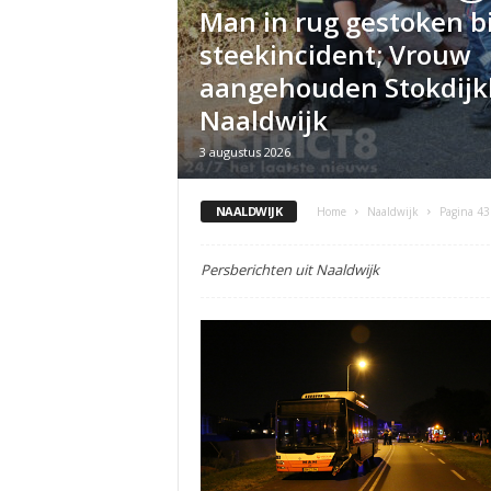
Man in rug gestoken bi
steekincident; Vrouw
aangehouden Stokdijk
Naaldwijk
3 augustus 2026
NAALDWIJK
Home
Naaldwijk
Pagina 43
Persberichten uit Naaldwijk