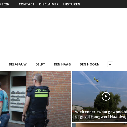
 2026
CONTACT
DISCLAIMER
INSTUREN
DELFGAUW
DELFT
DEN HAAG
DEN HOORN
Wielrenner zwaargewond bi
ongeval Hoogwerf Naaldwij