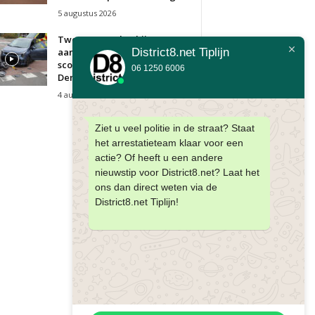
5 augustus 2026
Twee gewonden bij
District8.net Tiplijn
aanrijding tussen auto en
scooter Goudenregenstraat
06 1250 6006
Den Haag
4 augustus 2026
Ziet u veel politie in de straat? Staat
het arrestatieteam klaar voor een
actie? Of heeft u een andere
nieuwstip voor District8.net? Laat het
ons dan direct weten via de
District8.net Tiplijn!