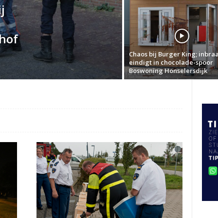
j
hof
Chaos bij Burger King; inbra
eindigt in chocolade-spoor
Boswoning Honselersdijk