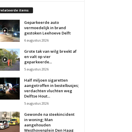
relateerde items
Geparkeerde auto
vermoedelijk in brand
gestoken Leehoeve Delft
6 augustus 2026
Grote tak van wilg breekt af
en valt op vier
geparkeerde...
5 augustus 2026
Half miljoen sigaretten
aangetroffen in bestelbusjes;
verdachten vluchten weg
Delftse Hout...
5 augustus 2026
Gewonde na steekincident
in woning; Man
aangehouden
Westhovenplein Den Haag