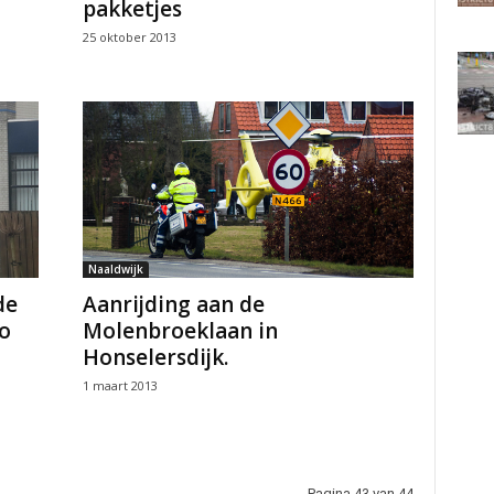
pakketjes
25 oktober 2013
Naaldwijk
de
Aanrijding aan de
o
Molenbroeklaan in
Honselersdijk.
1 maart 2013
Pagina 43 van 44