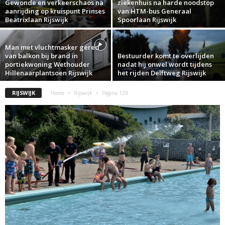
Gewonde en verkeerschaos na
ziekenhuis na harde noodstop
aanrijding op kruispunt Prinses
van HTM-bus Generaal
Beatrixlaan Rijswijk
Spoorlaan Rijswijk
Man met vluchtmasker gered
van balkon bij brand in
Bestuurder komt te overlijden
portiekwoning Wethouder
nadat hij onwel wordt tijdens
Hillenaarplantsoen Rijswijk
het rijden Delftweg Rijswijk
RIJSWIJK
Home
Rijswijk
Pagina 129