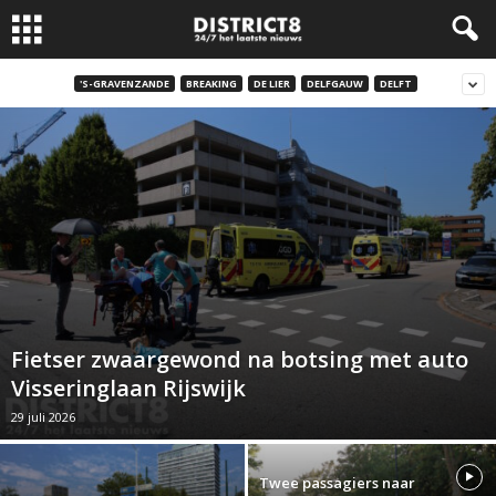
'S-GRAVENZANDE
BREAKING
DE LIER
DELFGAUW
DELFT
Fietser zwaargewond na botsing met auto
Visseringlaan Rijswijk
29 juli 2026
Twee passagiers naar