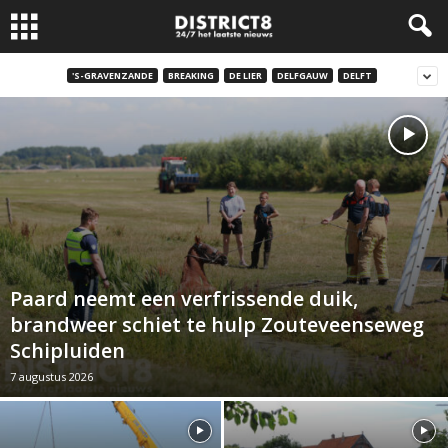
'S-GRAVENZANDE
BREAKING
DE LIER
DELFGAUW
DELFT
Paard neemt een verfrissende duik,
brandweer schiet te hulp Zouteveenseweg
Schipluiden
7 augustus 2026