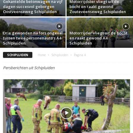
Gekantelde betonwagen na vijf
Motorrijdster vliegt uit de
dagen succesvol geborgen
bocht en raakt gewond
Oostveenseweg Schipluiden
Zouteveenseweg Schipluiden
Drie gewonden na fors ongeval
Motorrijder vliegt uit de bocht
tussen twee personenauto’s A4
en raakt gewond A4
Schipluiden
Schipluiden
SCHIPLUIDEN
Home
Schipluiden
Pagina 4
Persberichten uit Schipluiden