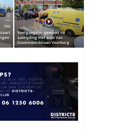
staart
Voetgangster gewond na
uigen
aanrijding met auto Van
Duvenvoordelaan Voorburg