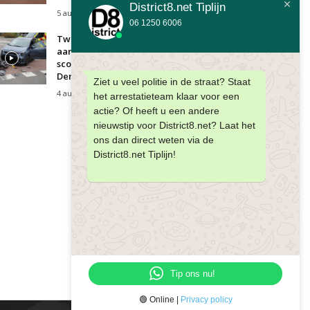
District8.net Tiplijn
5 augustus 2026
06 1250 6006
Twee gewonden bij
aanrijding tussen auto en
scooter Goudenregenstraat
Den Haag
Ziet u veel politie in de straat? Staat
4 augustus 2026
het arrestatieteam klaar voor een
actie? Of heeft u een andere
nieuwstip voor District8.net? Laat het
ons dan direct weten via de
District8.net Tiplijn!
Tip ons nu!
🟢 Online |
Privacy policy