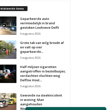
relateerde items
Geparkeerde auto
vermoedelijk in brand
gestoken Leehoeve Delft
6 augustus 2026
Grote tak van wilg breekt af
en valt op vier
geparkeerde...
5 augustus 2026
Half miljoen sigaretten
aangetroffen in bestelbusjes;
verdachten vluchten weg
Delftse Hout...
5 augustus 2026
Gewonde na steekincident
in woning; Man
aangehouden
Westhovenplein Den Haag