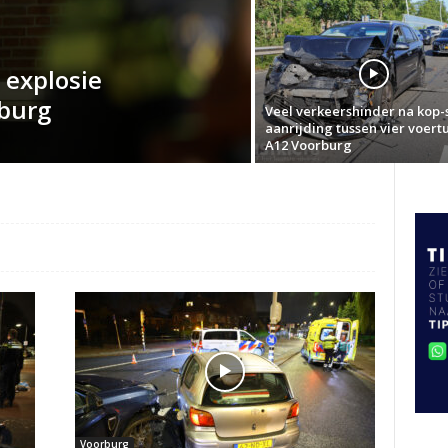
explosie
rburg
Veel verkeershinder na kop-
aanrijding tussen vier voert
A12 Voorburg
Voorburg