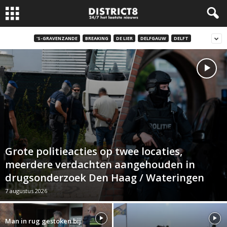
'S-GRAVENZANDE
BREAKING
DE LIER
DELFGAUW
DELFT
Grote politieacties op twee locaties,
meerdere verdachten aangehouden in
drugsonderzoek Den Haag / Wateringen
7 augustus 2026
Man in rug gestoken bij