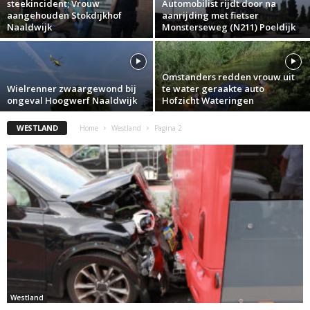
steekincident; Vrouw
Automobilist rijdt door na
aangehouden Stokdijkhof
aanrijding met fietser
Naaldwijk
Monsterseweg (N211) Poeldijk
Omstanders redden vrouw uit
Wielrenner zwaargewond bij
te water geraakte auto
ongeval Hoogwerf Naaldwijk
Hofzicht Wateringen
WESTLAND
Home
Westland
Pagina 2
Westland