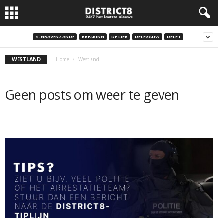
'S-GRAVENZANDE
BREAKING
DE LIER
DELFGAUW
DELFT
WESTLAND
Home
Westland
Geen posts om weer te geven