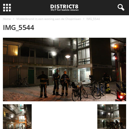
Home
Middelbrand in een woning aan de Chopinlaan
IMG_5544
IMG_5544