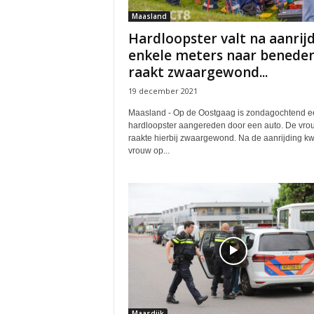
Maasland
Hardloopster valt na aanrij
enkele meters naar benede
raakt zwaargewond...
19 december 2021
Maasland - Op de Oostgaag is zondagochtend e
hardloopster aangereden door een auto. De vro
raakte hierbij zwaargewond. Na de aanrijding k
vrouw op...
Maasdijk