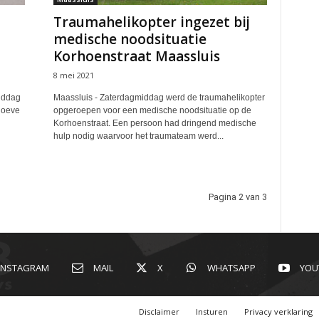
Traumahelikopter ingezet bij
medische noodsituatie
Korhoenstraat Maassluis
8 mei 2021
iddag
Maassluis - Zaterdagmiddag werd de traumahelikopter
Hoeve
opgeroepen voor een medische noodsituatie op de
Korhoenstraat. Een persoon had dringend medische
hulp nodig waarvoor het traumateam werd...
Pagina 2 van 3
INSTAGRAM
MAIL
X
WHATSAPP
YOU
Disclaimer
Insturen
Privacy verklaring