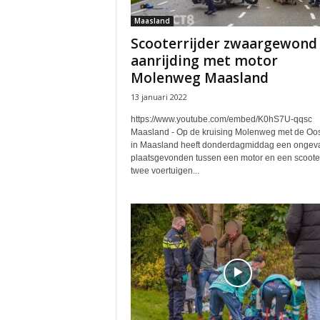
Maasland
Scooterrijder zwaargewond
aanrijding met motor
Molenweg Maasland
13 januari 2022
https://www.youtube.com/embed/K0hS7U-qqsc
Maasland - Op de kruising Molenweg met de Oo
in Maasland heeft donderdagmiddag een ongev
plaatsgevonden tussen een motor en een scoote
twee voertuigen...