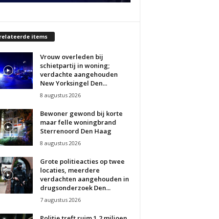
relateerde items
Vrouw overleden bij
schietpartij in woning;
verdachte aangehouden
New Yorksingel Den...
8 augustus 2026
Bewoner gewond bij korte
maar felle woningbrand
Sterrenoord Den Haag
8 augustus 2026
Grote politieacties op twee
locaties, meerdere
verdachten aangehouden in
drugsonderzoek Den...
7 augustus 2026
Politie treft ruim 1,2 miljoen