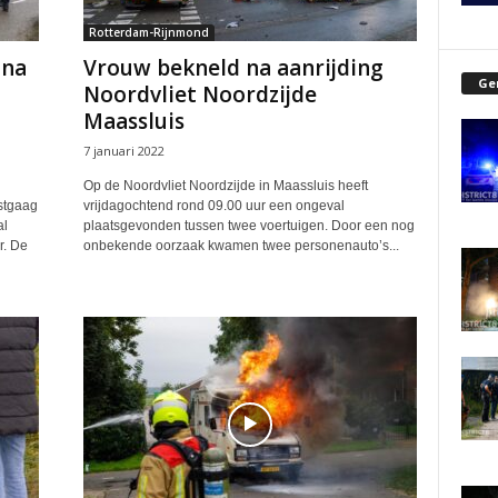
Rotterdam-Rijnmond
 na
Vrouw bekneld na aanrijding
Ge
Noordvliet Noordzijde
Maassluis
7 januari 2022
Op de Noordvliet Noordzijde in Maassluis heeft
stgaag
vrijdagochtend rond 09.00 uur een ongeval
al
plaatsgevonden tussen twee voertuigen. Door een nog
r. De
onbekende oorzaak kwamen twee personenauto’s...