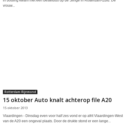
in botsing kwam met een bestelbus op de Slinge in Rotterdam-Zuid. De
vrouw...
Rotterdam-Rijnmond
15 oktober Auto knalt achterop file A20
15 oktober 2013
Vlaardingen - Dinsdag even voor half zes vond er op afrit Vlaardingen-West
van de A20 een ongeval plaats. Door de drukte stond er een lange...