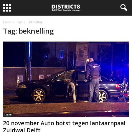
Home
Tags
Beknelling
Tag: beknelling
Delft
20 november Auto botst tegen lantaarnpaal
Zuidwal Delft