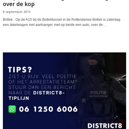
over de kop
8 september 2013
Botlek - Op de A15 bij de Botlektunnel in de Rotterdamse Botlek is zaterdag
een takelwagen met aanhanger, met op beide een auto, over de...