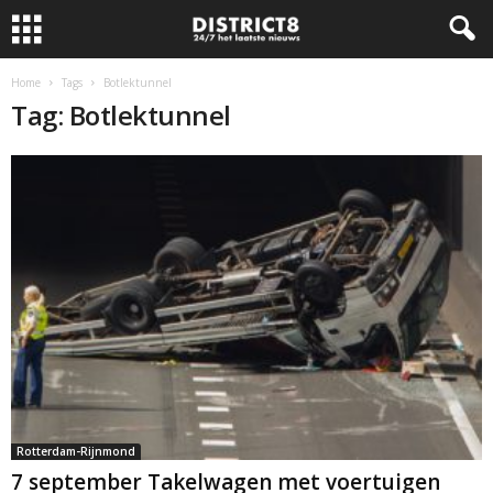
Home
Tags
Botlektunnel
Tag: Botlektunnel
Rotterdam-Rijnmond
7 september Takelwagen met voertuigen