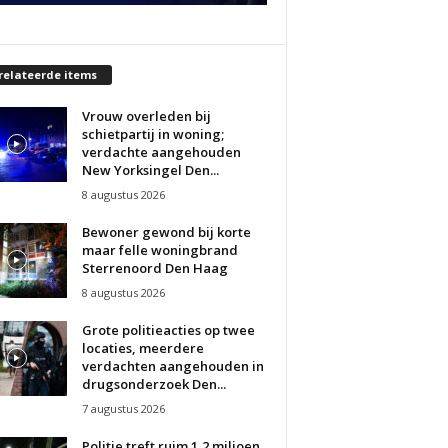
relateerde items
Vrouw overleden bij
schietpartij in woning;
verdachte aangehouden
New Yorksingel Den...
8 augustus 2026
Bewoner gewond bij korte
maar felle woningbrand
Sterrenoord Den Haag
8 augustus 2026
Grote politieacties op twee
locaties, meerdere
verdachten aangehouden in
drugsonderzoek Den...
7 augustus 2026
Politie treft ruim 1,2 miljoen