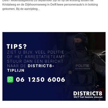
Delft - Woensdagavond 26 september zijn er op de kruising tussen de
Kristalweg en de Dijkhoornseweg in Delft twee personenauto's in botsing
gekomen. Bij de aanrijding...