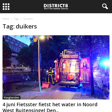
Home
Tags
Duikers
Tag: duikers
Haaglanden
4 juni Fietsster fietst het water in Noord
West Buitensingel Den...