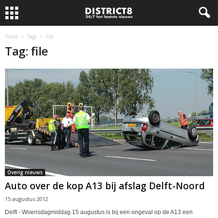
Home
Tags
File
Tag: file
Overig nieuws
Auto over de kop A13 bij afslag Delft-Noord
15 augustus 2012
Delft - Woensdagmiddag 15 augustus is bij een ongeval op de A13 een