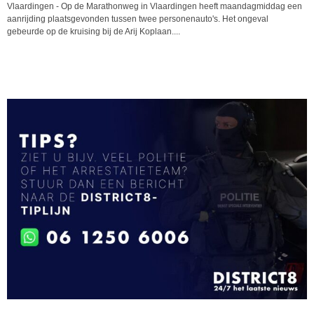
Vlaardingen - Op de Marathonweg in Vlaardingen heeft maandagmiddag een
aanrijding plaatsgevonden tussen twee personenauto's. Het ongeval
gebeurde op de kruising bij de Arij Koplaan....