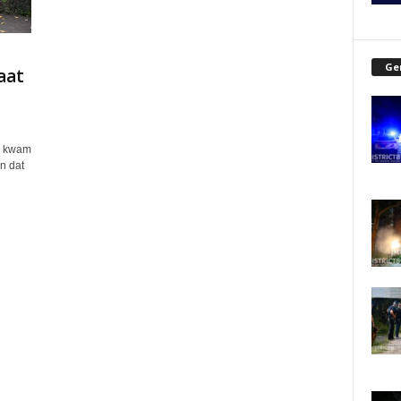
Ge
aat
r kwam
n dat