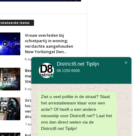
relateerde items
Vrouw overleden bij
schietpartij in woning;
verdachte aangehouden
New Yorksingel Den...
8 augustus 2026
District8.net Tiplijn
Bewoner gewond bij korte
06 1250 6006
maar felle woningbrand
Sterrenoord Den Haag
8 augustus 2026
Ziet u veel politie in de straat? Staat
Grote politieacties op twee
het arrestatieteam klaar voor een
locaties, meerdere
actie? Of heeft u een andere
verdachten aangehouden in
nieuwstip voor District8.net? Laat het
drugsonderzoek Den...
ons dan direct weten via de
7 augustus 2026
District8.net Tiplijn!
Politie treft ruim 1,2 miljoen