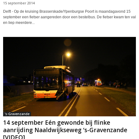
15 september 2014
Delft - Op de kruising Brasserskade/Ypenburgse Poort is maandagavond 15
september een fietser aangereden door een bestelbus. De fietser kwam ten val
en liep meerdere...
's-Gravenzande
14 september Eén gewonde bij flinke
aanrijding Naaldwijkseweg ‘s-Gravenzande
[VIDEO]