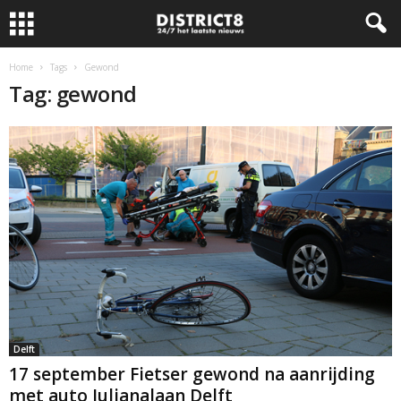
Home
Tags
Gewond
Tag: gewond
Delft
17 september Fietser gewond na aanrijding
met auto Julianalaan Delft