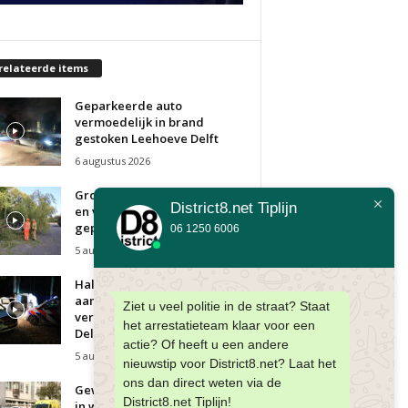
relateerde items
Geparkeerde auto
vermoedelijk in brand
gestoken Leehoeve Delft
6 augustus 2026
Grote tak van wilg breekt af
District8.net Tiplijn
en valt op vier
geparkeerde...
06 1250 6006
5 augustus 2026
Half miljoen sigaretten
aangetroffen in bestelbusjes;
Ziet u veel politie in de straat? Staat
verdachten vluchten weg
het arrestatieteam klaar voor een
Delftse Hout...
actie? Of heeft u een andere
5 augustus 2026
nieuwstip voor District8.net? Laat het
ons dan direct weten via de
Gewonde na steekincident
District8.net Tiplijn!
in woning; Man