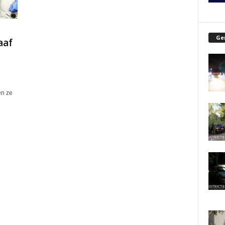
Ge
aaf
en ze