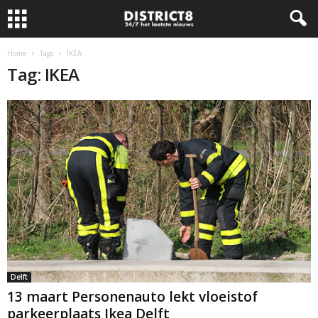
Home
Tags
IKEA
Tag: IKEA
Delft
13 maart Personenauto lekt vloeistof
parkeerplaats Ikea Delft