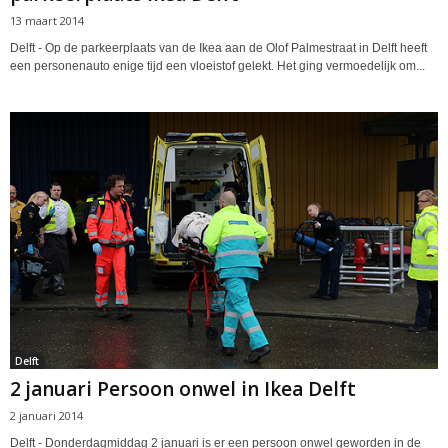
13 maart 2014
Delft - Op de parkeerplaats van de Ikea aan de Olof Palmestraat in Delft heeft
een personenauto enige tijd een vloeistof gelekt. Het ging vermoedelijk om...
Delft
2 januari Persoon onwel in Ikea Delft
2 januari 2014
Delft - Donderdagmiddag 2 januari is er een persoon onwel geworden in de