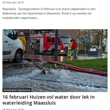
23 februari 2014
Maassluis - Zondagochtend 23 februari is er brand uitgebroken in een
flatwoning aan het Sparrendal in Maassluis. Rond 9 uur werden de
hulpdiensten opgeroepen...
Rotterdam-Rijnmond
16 februari Huizen vol water door lek in
waterleiding Maassluis
16 februari 2014