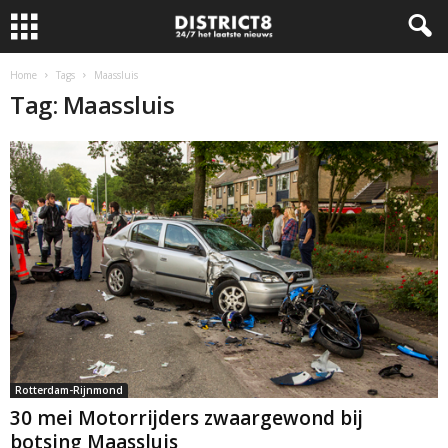
Home
Tags
Maassluis
Tag: Maassluis
Rotterdam-Rijnmond
30 mei Motorrijders zwaargewond bij
botsing Maassluis