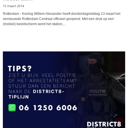
13 maart 2014
Rotterdam - Koning Willem-Alexander heeft donderdagmiddag 13 maart het
vernieuwde Rotterdam Centraal officieel geopend. Met een druk op een
(mobiel) beeldscherm werd het station,...