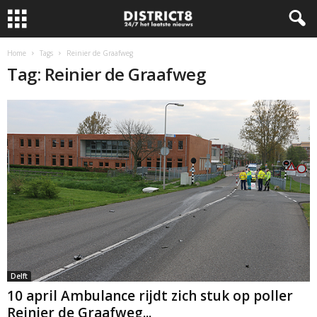
Home
Tags
Reinier de Graafweg
Tag: Reinier de Graafweg
Delft
10 april Ambulance rijdt zich stuk op poller
Reinier de Graafweg...