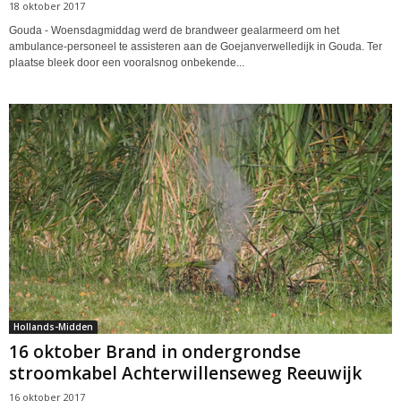
18 oktober 2017
Gouda - Woensdagmiddag werd de brandweer gealarmeerd om het
ambulance-personeel te assisteren aan de Goejanverwelledijk in Gouda. Ter
plaatse bleek door een vooralsnog onbekende...
Hollands-Midden
16 oktober Brand in ondergrondse
stroomkabel Achterwillenseweg Reeuwijk
16 oktober 2017