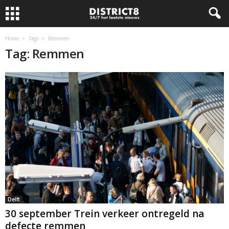
Home
Tags
Remmen
Tag: Remmen
Delft
30 september Trein verkeer ontregeld na
defecte remmen