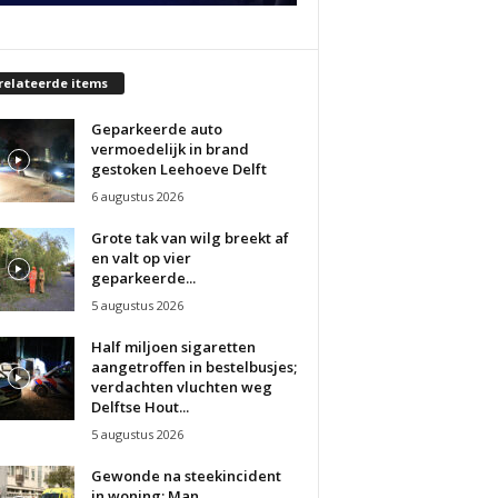
relateerde items
Geparkeerde auto
vermoedelijk in brand
gestoken Leehoeve Delft
6 augustus 2026
Grote tak van wilg breekt af
en valt op vier
geparkeerde...
5 augustus 2026
Half miljoen sigaretten
aangetroffen in bestelbusjes;
verdachten vluchten weg
Delftse Hout...
5 augustus 2026
Gewonde na steekincident
in woning; Man