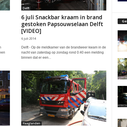
Delft
6 juli Snackbar kraam in brand
Ge
gestoken Papsouwselaan Delft
[VIDEO]
6 juli 2014
m
Delft - Op de meldkamer van de brandweer kwam in de
 een
nacht van zaterdag op zondag rond 0:40 een melding
binnen dat er een...
Haaglanden