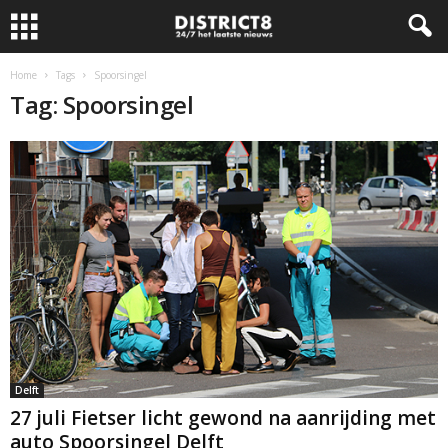
Home
Tags
Spoorsingel
Tag: Spoorsingel
Delft
27 juli Fietser licht gewond na aanrijding met
auto Spoorsingel Delft