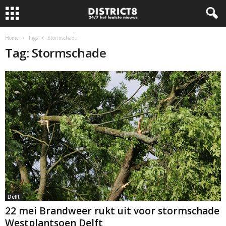
Home
Tags
Stormschade
Tag: Stormschade
Delft
22 mei Brandweer rukt uit voor stormschade
Westplantsoen Delft