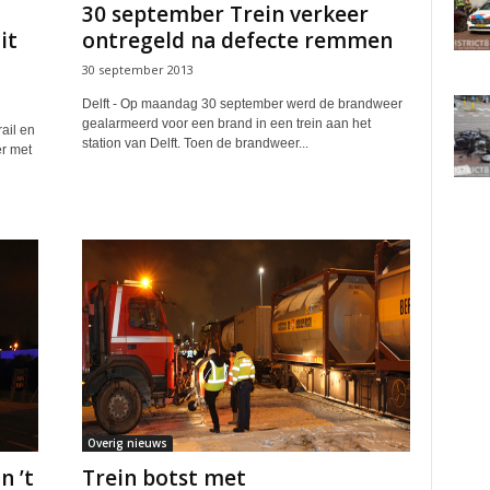
30 september Trein verkeer
it
ontregeld na defecte remmen
30 september 2013
Delft - Op maandag 30 september werd de brandweer
gealarmeerd voor een brand in een trein aan het
ail en
station van Delft. Toen de brandweer...
er met
Overig nieuws
n ’t
Trein botst met