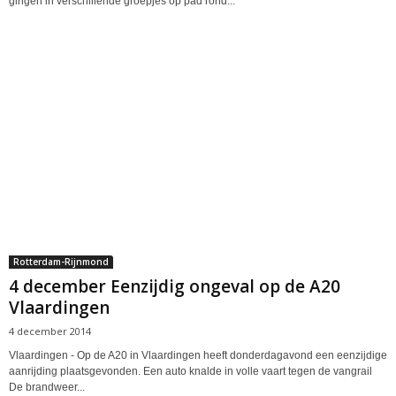
gingen in verschillende groepjes op pad rond...
Rotterdam-Rijnmond
4 december Eenzijdig ongeval op de A20
Vlaardingen
4 december 2014
Vlaardingen - Op de A20 in Vlaardingen heeft donderdagavond een eenzijdige
aanrijding plaatsgevonden. Een auto knalde in volle vaart tegen de vangrail
De brandweer...