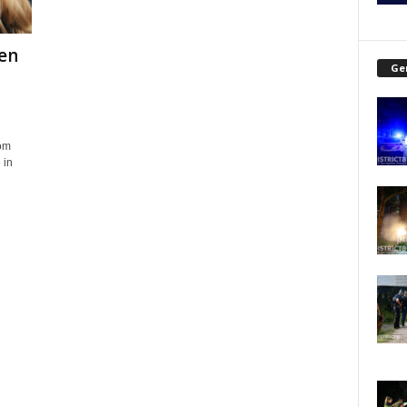
en
Ge
om
 in