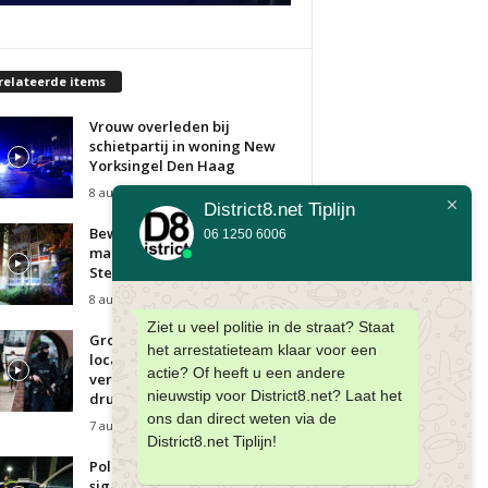
relateerde items
Vrouw overleden bij
schietpartij in woning New
Yorksingel Den Haag
8 augustus 2026
District8.net Tiplijn
Bewoner gewond bij korte
06 1250 6006
maar felle woningbrand
Sterrenoord Den Haag
8 augustus 2026
Ziet u veel politie in de straat? Staat
Grote politieacties op twee
het arrestatieteam klaar voor een
locaties, meerdere
actie? Of heeft u een andere
verdachten aangehouden in
nieuwstip voor District8.net? Laat het
drugsonderzoek Den...
ons dan direct weten via de
7 augustus 2026
District8.net Tiplijn!
Politie treft ruim 1,2 miljoen
sigaretten aan na