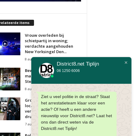
relateerde items
Vrouw overleden bij
schietpartij in woning;
verdachte aangehouden
New Yorksingel Den...
8 augustus 2026
District8.net Tiplijn
Bewoner gewond bij korte
06 1250 6006
maar felle woningbrand
Sterrenoord Den Haag
8 augustus 2026
Ziet u veel politie in de straat? Staat
Grote politieacties op twee
het arrestatieteam klaar voor een
locaties, meerdere
actie? Of heeft u een andere
verdachten aangehouden in
nieuwstip voor District8.net? Laat het
drugsonderzoek Den...
ons dan direct weten via de
7 augustus 2026
District8.net Tiplijn!
Politie treft ruim 1,2 miljoen