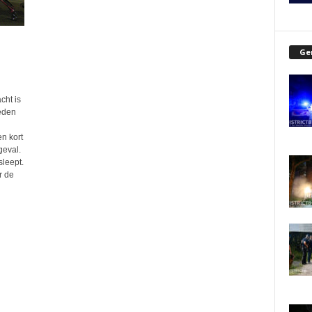
Ge
cht is
reden
n kort
geval.
sleept.
r de