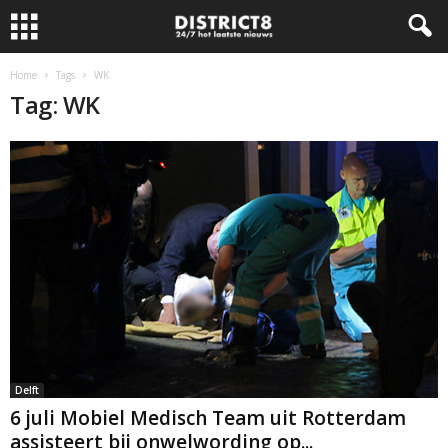
Home
Tags
WK
Tag: WK
Delft
6 juli Mobiel Medisch Team uit Rotterdam
assisteert bij onwelwording op...