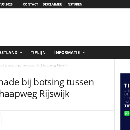
US 2026
CONTACT
DISCLAIMER
INSTUREN
ESTLAND
TIPLIJN
INFORMATIE
otsing tussen personenauto’s Schaapweg Rijswijk
hade bij botsing tussen
haapweg Rijswijk