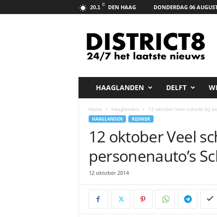
C
DEN HAAG
DONDERDAG 06 AUGUST
20.1
D
i
s
t
r
i
c
HAAGLANDEN
DELFT
W
t
8
Home
Haaglanden
12 oktober Veel schade bij b
.
HAAGLANDEN
RIJSWIJK
n
12 oktober Veel sc
e
t
personenauto’s Sc
12 oktober 2014