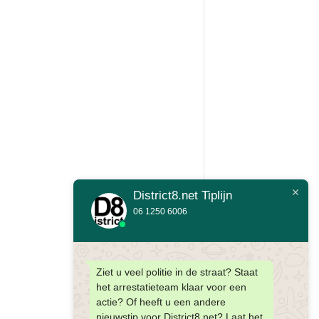
District8.net Tiplijn
06 1250 6006
Ziet u veel politie in de straat? Staat
het arrestatieteam klaar voor een
actie? Of heeft u een andere
nieuwstip voor District8.net? Laat het