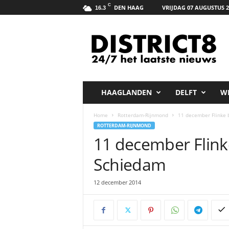
C
DEN HAAG
VRIJDAG 07 AUGUSTUS 2
16.3
D
i
s
t
r
i
c
HAAGLANDEN
DELFT
W
t
8
Home
Rotterdam-Rijnmond
11 december Flinke 
.
ROTTERDAM-RIJNMOND
n
11 december Flink
e
t
Schiedam
12 december 2014