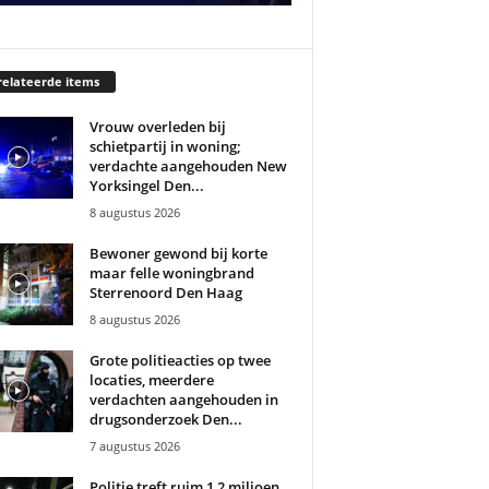
elateerde items
Vrouw overleden bij
schietpartij in woning;
verdachte aangehouden New
Yorksingel Den...
8 augustus 2026
Bewoner gewond bij korte
maar felle woningbrand
Sterrenoord Den Haag
8 augustus 2026
Grote politieacties op twee
locaties, meerdere
verdachten aangehouden in
drugsonderzoek Den...
7 augustus 2026
Politie treft ruim 1,2 miljoen