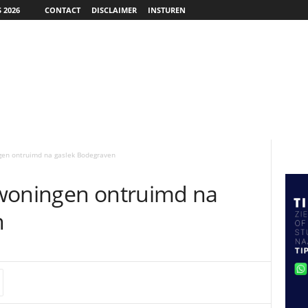
 2026
CONTACT
DISCLAIMER
INSTUREN
gen ontruimd na gaslek Bodegraven
 woningen ontruimd na
n