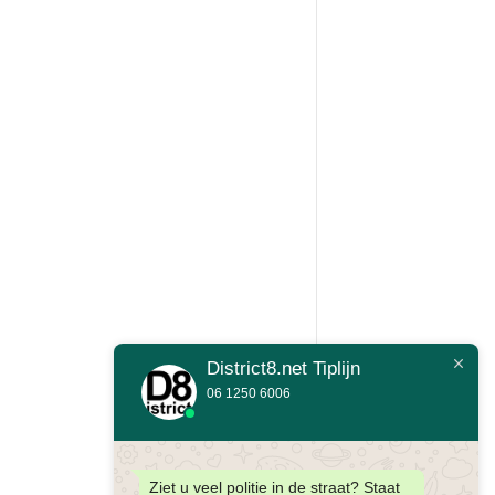
District8.net Tiplijn
06 1250 6006
Ziet u veel politie in de straat? Staat