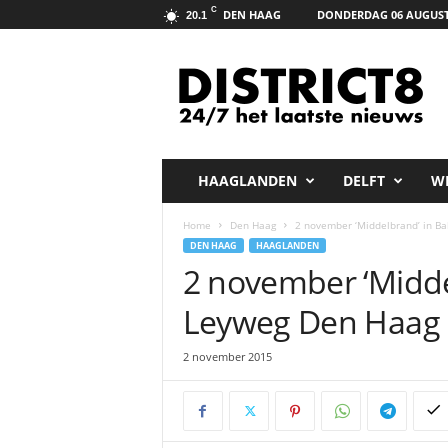
C
DEN HAAG
DONDERDAG 06 AUGUST
20.1
D
i
s
t
r
i
c
HAAGLANDEN
DELFT
W
t
8
Home
Den Haag
2 november ‘Middelbrand’ in B
.
DEN HAAG
HAAGLANDEN
n
2 november ‘Midde
e
t
Leyweg Den Haag
2 november 2015