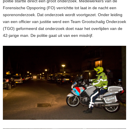
politie startte direct een groot onderzoek. Medewerkers van de
Forensische Opsporing (FO) verrichtte tot laat in de nacht een
sporenonderzoek. Dat onderzoek wordt voortgezet. Onder leiding
van een officier van justitie werd een Team Grootschalig Onderzoek
(TGO) geformeerd dat onderzoek doet naar het overlijden van de
42-jarige man. De politie gaat uit van een misdrijf.