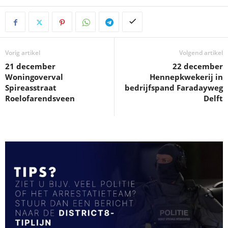
Vorig artikel
Volgend artikel
21 december
22 december
Woningoverval
Hennepkwekerij in
Spireasstraat
bedrijfspand Faradayweg
Roelofarendsveen
Delft