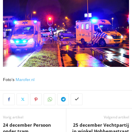
Foto’s
Marofer.nl
Vorig artikel
Volgend artikel
24 december Persoon
25 december Vechtpartij
onder tram
in winkel Hobbemastraat