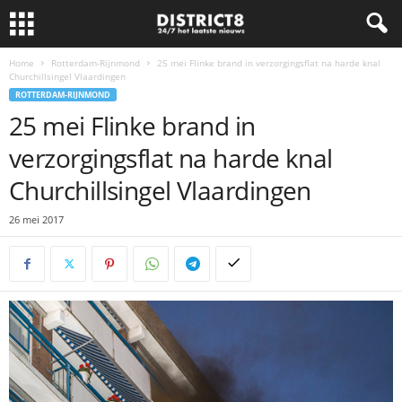
Home
Rotterdam-Rijnmond
25 mei Flinke brand in verzorgingsflat na harde knal
Churchillsingel Vlaardingen
ROTTERDAM-RIJNMOND
25 mei Flinke brand in
verzorgingsflat na harde knal
Churchillsingel Vlaardingen
26 mei 2017